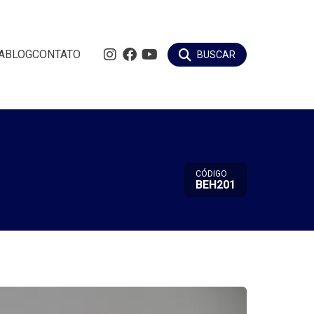
A
BLOG
CONTATO
BUSCAR
CÓDIGO
BEH201