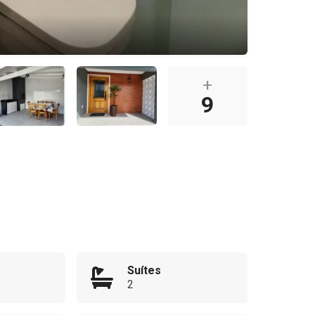
+
9
Suítes
2