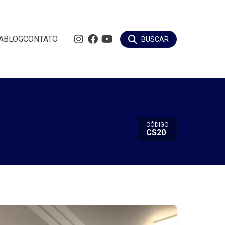
A
BLOG
CONTATO
BUSCAR
CÓDIGO
CS20