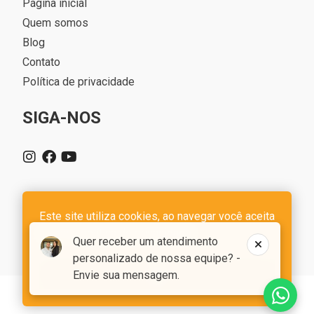
Página inicial
Quem somos
Blog
Contato
Política de privacidade
SIGA-NOS
Este site utiliza cookies, ao navegar você aceita
IMOBILIARIA LILI - CRECI 10331-J - CNPJ 53.403.643/0001-42
a nossa
política de privacidade
Quer receber um atendimento
Desenvolvido com o
CIM IMOB
personalizado de nossa equipe? -
OK
Envie sua mensagem.