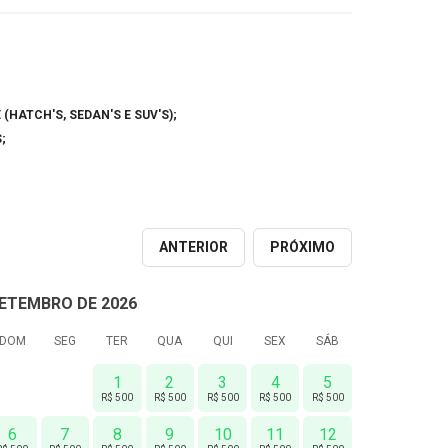
HATCH'S, SEDAN'S E SUV'S);
;
ANTERIOR
PRÓXIMO
ETEMBRO DE 2026
DOM
SEG
TER
QUA
QUI
SEX
SÁB
1
2
3
4
5
R$ 500
R$ 500
R$ 500
R$ 500
R$ 500
6
7
8
9
10
11
12