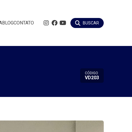
A
BLOG
CONTATO
BUSCAR
CÓDIGO
VD203