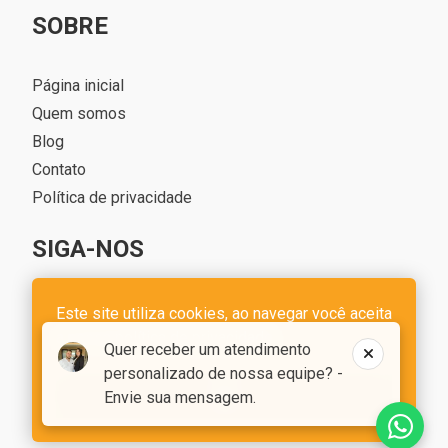
SOBRE
Página inicial
Quem somos
Blog
Contato
Política de privacidade
SIGA-NOS
Este site utiliza cookies, ao navegar você aceita
a nossa
política de privacidade
Quer receber um atendimento
personalizado de nossa equipe? -
OK
Envie sua mensagem.
IMOBILIARIA LILI - CRECI 10331-J - CNPJ 53.403.643/0001-42
Desenvolvido com o
CIM IMOB